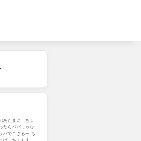
子
のあたまに ちょ
ったらパパじゃな
ラバでござるー ち
まげ ちょんま