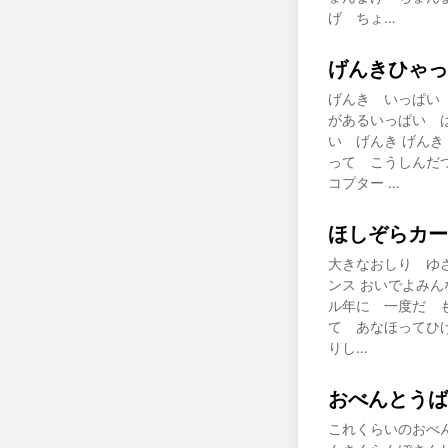
げ ちょ…
げんきひゃっ
げんき いっぱい
があるいっぱい 
い げんき げん
って こうしんだ
コプター …
ほしぞらカー
大きなおしり ゆ
ンス おいでよみ
ル年に 一度だ 
て あなほってひ
りし…
おべんとうば
これくらいのおべ