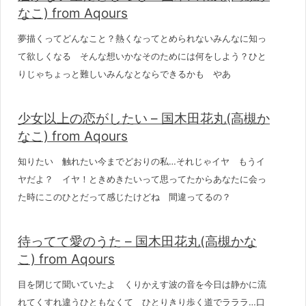
なこ) from Aqours
夢描くってどんなこと？熱くなってとめられないみんなに知っ
て欲しくなる そんな想いかなそのためには何をしよう？ひと
りじゃちょっと難しいみんなとならできるかも やあ
少女以上の恋がしたい – 国木田花丸(高槻か
なこ) from Aqours
知りたい 触れたい今までどおりの私…それじゃイヤ もうイ
ヤだよ？ イヤ！ときめきたいって思ってたからあなたに会っ
た時にこのひとだって感じたけどね 間違ってるの？
待ってて愛のうた – 国木田花丸(高槻かな
こ) from Aqours
目を閉じて聞いていたよ くりかえす波の音を今日は静かに流
れてくすれ違うひともなくて ひとりきり歩く道でラララ…口