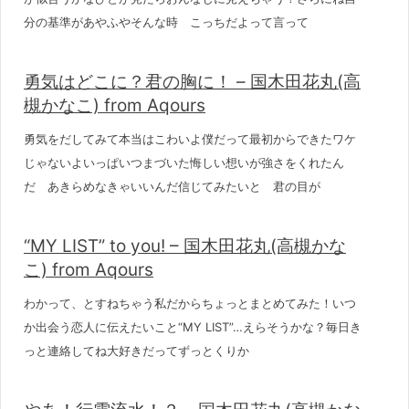
分の基準があやふやそんな時 こっちだよって言って
勇気はどこに？君の胸に！ – 国木田花丸(高
槻かなこ) from Aqours
勇気をだしてみて本当はこわいよ僕だって最初からできたワケ
じゃないよいっぱいつまづいた悔しい想いが強さをくれたん
だ あきらめなきゃいいんだ信じてみたいと 君の目が
“MY LIST” to you! – 国木田花丸(高槻かな
こ) from Aqours
わかって、とすねちゃう私だからちょっとまとめてみた！いつ
か出会う恋人に伝えたいこと“MY LIST”…えらそうかな？毎日き
っと連絡してね大好きだってずっとくりか