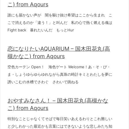
こ) from Aqours
誰にも届かない声が 闇を駆け抜け希望はここから生まれ こ
こで消えるのか「違う！」と叫んだ 私の心で熱く燃える魂は
Fight back 暴れたいんだ もっとHur
恋になりたいAQUARIUM – 国木田花丸(高
槻かなこ) from Aqours
空色カーテン Open！ 海色ゲート Welcome！あ・そ・び・
ま・しょうゆらゆらゆれながら真珠の時計キミとわたしを夢に
誘いこむの水槽でさわぐ さわいで跳ねる
おやすみなさん！ – 国木田花丸(高槻かな
こ) from Aqours
特別なことじゃなくてそばで毎日笑いあえるわりとこれ難しい
と少しわかった最近かも言葉にはできないような悲しみたち知