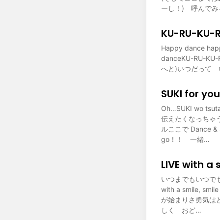
ーし！) 呼んでみるよ
KU-RU-KU-
Happy dance hap
danceKU-RU-K
へと)いつだって
SUKI for y
Oh…SUKI wo ts
伝えたくなっちゃ
ルここで Dance
go！！ 一緒…
LIVE with
いつまでもいつでも伝
with a smile, 
が始まりさ勇気はど
しく おど…