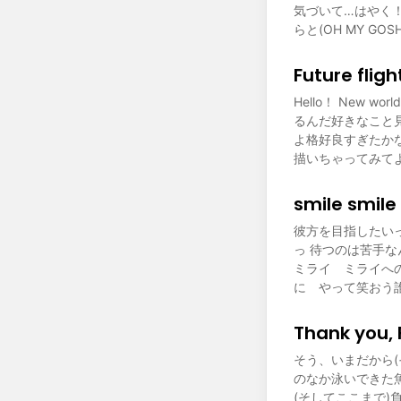
気づいて…はやく！ (OH
らと(OH MY GOSH)Sh
Future fl
Hello！ New
るんだ好きなこと
よ格好良すぎたかな？(Su
描いちゃってみて
smile smi
彼方を目指したいって
っ 待つのは苦手なん
ミライ ミライへ
に やって笑おう
Thank you
そう、いまだから(
のなか泳いできた魚
(そしてここまで)