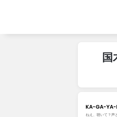
国
KA-GA-YA-
ねえ、聴いて？声