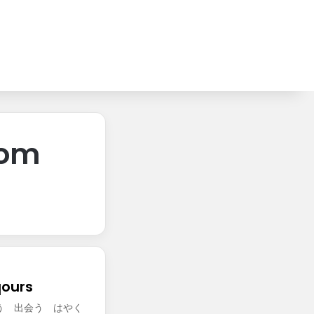
om
ours
う 出会う はやく