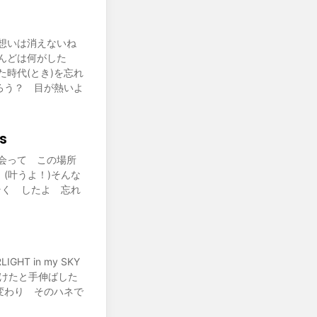
想いは消えないね
んどは何がした
時代(とき)を忘れ
ろう？ 目が熱いよ
s
会って この場所
(叶うよ！)そんな
E)やくそく したよ 忘れ
GHT in my SKY
見つけたと手伸ばした
変わり そのハネで