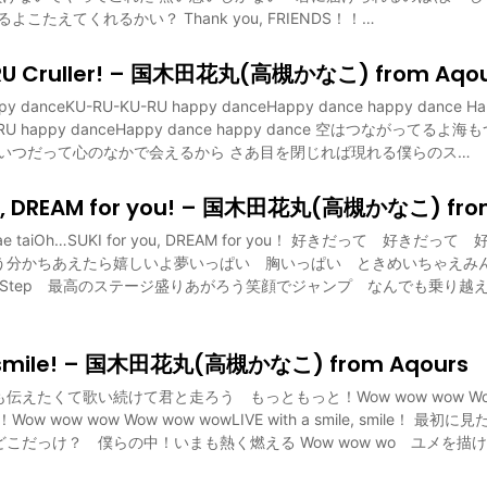
こたえてくれるかい？ Thank you, FRIENDS！！…
RU Cruller! – 国木田花丸(高槻かなこ) from Aqou
py danceKU-RU-KU-RU happy danceHappy dance happy dance Ha
U-RU happy danceHappy dance happy dance 空はつながってる
 いつだって心のなかで会えるから さあ目を閉じれば現れる僕らのス…
ou, DREAM for you! – 国木田花丸(高槻かなこ) fro
utae taiOh…SUKI for you, DREAM for you！ 好きだって 好き
う分かちあえたら嬉しいよ夢いっぱい 胸いっぱい ときめいちゃえみ
 & Step 最高のステージ盛りあがろう笑顔でジャンプ なんでも乗り越えら
 a smile! – 国木田花丸(高槻かなこ) from Aqours
えたくて歌い続けて君と走ろう もっともっと！Wow wow wow Wow w
smile！Wow wow wow Wow wow wowLIVE with a smile, smile！
こだっけ？ 僕らの中！いまも熱く燃える Wow wow wo ユメを描