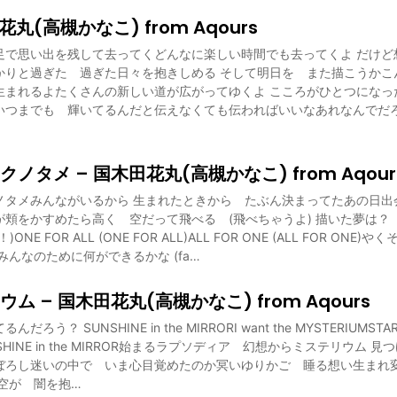
花丸(高槻かなこ) from Aqours
足で思い出を残して去ってくどんなに楽しい時間でも去ってくよ だけど
かりと過ぎた 過ぎた日々を抱きしめる そして明日を また描こうかこ
生まれるよたくさんの新しい道が広がってゆくよ こころがひとつになった
いつまでも 輝いてるんだと伝えなくても伝わればいいなあれなんでだ
ノタメ – 国木田花丸(高槻かなこ) from Aqour
ノタメみんながいるから 生まれたときから たぶん決まってたあの日出
頬をかすめたら高く 空だって飛べる (飛べちゃうよ) 描いた夢は？ 
NE FOR ALL (ONE FOR ALL)ALL FOR ONE (ALL FOR ON
みんなのために何ができるかな (fa…
ム – 国木田花丸(高槻かなこ) from Aqours
う？ SUNSHINE in the MIRRORI want the MYSTERIUMSTARLI
HINE in the MIRROR始まるラプソディア 幻想からミステリウム 
ぼろし迷いの中で いま心目覚めたのか冥いゆりかご 睡る想い生まれ
空が 闇を抱…