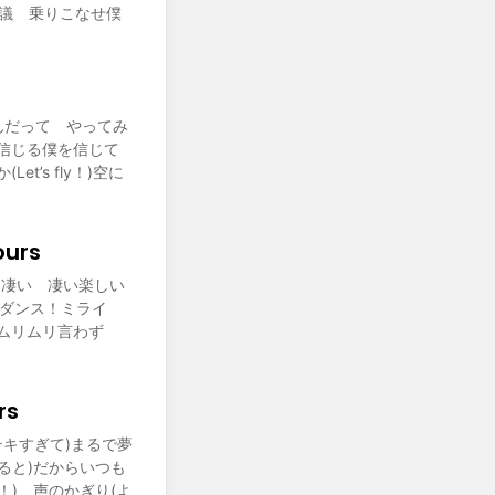
ay不可思議 乗りこなせ僕
なんだって やってみ
信じる僕を信じて
Let’s fly！)空に
ours
凄い 凄い 凄い楽しい
ば？ ダンス！ミライ
ムリムリ言わず
rs
テキすぎて)まるで夢
ると)だからいつも
！) 声のかぎり(よ