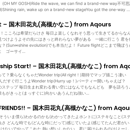
 MY GOSH)Ride the wave, we can find a brand-new w
ining rain, wake up on a brand-new stageYou got the one-way …
ight – 国木田花丸(高槻かなこ) from Aqours
 world！こころは希望だらけさ 毎日よ楽しくなれそう思って生きてるから
見つけようよその先にはきっと終わらない夢がある 一緒に行こう 君を
n∞shine evolution)でも本当だよ！ Future flightどこまで飛ぼうか(
よ ゴーサイ…
le ship Start! – 国木田花丸(高槻かなこ) from Aq
？乗らなくちゃだWonder trip(All right！)期待でマップ描こう
だすぐ行こうよWonder trip(Hurry up！)パーティー開いちゃえ
のステップ 毎日生まれ変わる青い空にはなんでもなんども 夢を語ろう
誰もがきっと(まっすぐに)向かいあうんだね強い…
, FRIENDS!! – 国木田花丸(高槻かなこ) from Aqou
そういま僕ら)わかるのかも(わかってきたよホントに)ステキなこと(ス
さ どんな時でも(どんな時にだって)感じていたよ(感じてたんだ君がい
負けないでやってこれた 熱い想いしかない 君に届けられるのは(よーし