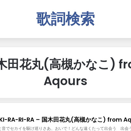
歌詞検索
木田花丸(高槻かなこ) fr
Aqours
KI-RA-RI-RA – 国木田花丸(高槻かなこ) from Aq
と音でセカイを駆け巡りさあ、おいで！どんな遠くたって出会う 出会