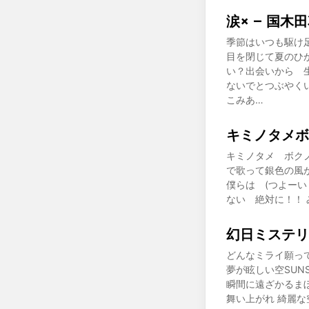
涙× – 国木田
季節はいつも駆け
目を閉じて夏のひ
い？出会いから 
ないでとつぶやく
こみあ…
キミノタメボク
キミノタメ ボク
で歌って銀色の風が
僕らは (つよーい！)O
ない 絶対に！！ 
幻日ミステリウ
どんなミライ願ってるんだろ
夢が眩しい空SUNS
瞬間に遠ざかるま
舞い上がれ 綺麗な