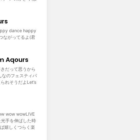
rs
ppy dance happy
よ海もつながってるよ(君
m Aqours
だって 好きだって思うから
んなのフェスティバ
れそうだよLet’s
ow wowLIVE
 最初に見た光手を伸ばした時
けば嬉しくつらく楽