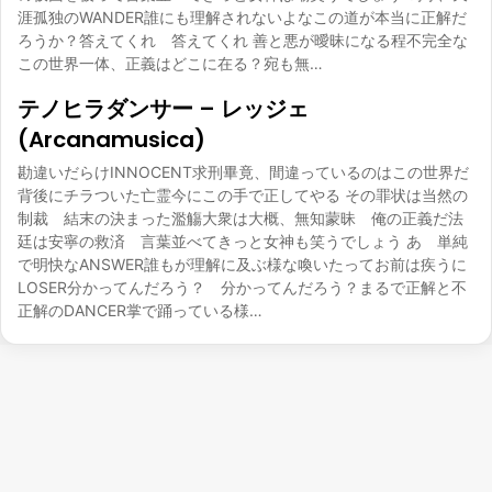
涯孤独のWANDER誰にも理解されないよなこの道が本当に正解だ
ろうか？答えてくれ 答えてくれ 善と悪が曖昧になる程不完全な
この世界一体、正義はどこに在る？宛も無…
テノヒラダンサー – レッジェ
(Arcanamusica)
勘違いだらけINNOCENT求刑畢竟、間違っているのはこの世界だ
背後にチラついた亡霊今にこの手で正してやる その罪状は当然の
制裁 結末の決まった濫觴大衆は大概、無知蒙昧 俺の正義だ法
廷は安寧の救済 言葉並べてきっと女神も笑うでしょう あゝ単純
で明快なANSWER誰もが理解に及ぶ様な喚いたってお前は疾うに
LOSER分かってんだろう？ 分かってんだろう？まるで正解と不
正解のDANCER掌で踊っている様…