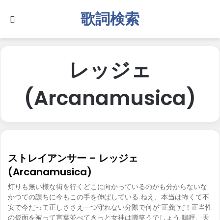
歌詞検索
Search for
レッジェ
(Arcanamusica)
ストレイアンサー – レッジェ
(Arcanamusica)
灯りも無い様な街を行くどこに向かっているのかも分からないな
かつての誤ちに今もこの手を伸ばしている ねえ、本当は怖くて不
安で今だって正しささえ一つ守れない分際で何が“正義”だ！正当性
の仮面を被って言葉並べてきっと女神は嘲笑うでしょう 嗚呼、天