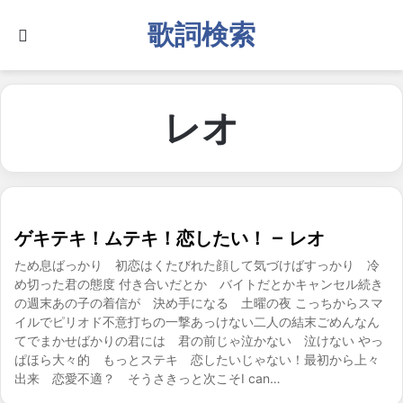
歌詞検索
Search for
レオ
ゲキテキ！ムテキ！恋したい！ – レオ
ため息ばっかり 初恋はくたびれた顔して気づけばすっかり 冷
め切った君の態度 付き合いだとか バイトだとかキャンセル続き
の週末あの子の着信が 決め手になる 土曜の夜 こっちからスマ
イルでピリオド不意打ちの一撃あっけない二人の結末ごめんなん
てでまかせばかりの君には 君の前じゃ泣かない 泣けない やっ
ぱほら大々的 もっとステキ 恋したいじゃない！最初から上々
出来 恋愛不適？ そうさきっと次こそI can…