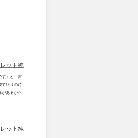
ブレット純
です」と 書
びて終りの時
庭があるから
ブレット純