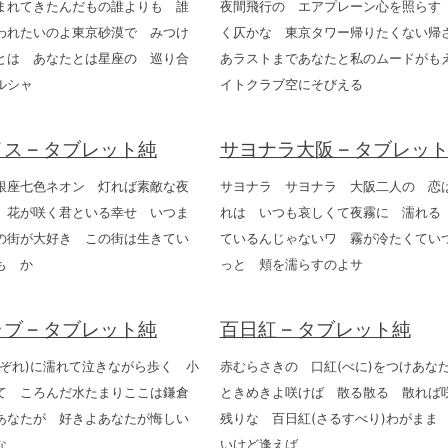
まれてきたんだもの誰よりも 誰
夜間飛行の エアプレーン心を照らす
われたいのよ東京砂漠で みつけ
く仄かな 東京タワー帰りたくない帰
とは あなたとは星座の 巡り合
あラストまであなたと私のムードがも
ルシャ
イトクラブ空にそびえる
ス – タブレット純
サヨナラ大阪 – タブレッ
銀座七色ネオン 灯れば素敵な夜
サヨナラ サヨナラ 大阪二人の 恋
 花が咲く君といる幸せ いつま
れは いつも哀しくて夜霧に 濡れる
の街が大好き この街は生きてい
ているんじゃないワ 霧が冷たくてい
も か
っと 頬を濡らすのよサ
ブ – タブレット純
百日紅 – タブレット純
みぞれ)に濡れて泣きながら歩く 小
赤むらさきの 口紅(べに)をつけあ
て ころんだ水たまりここは鎌倉
ときめきよ咲けば 散る散る 散れ
あなたが 好きよあなたが悔しい
残りな 百日紅(さるすべり)わがまま
な
いけど逢えば