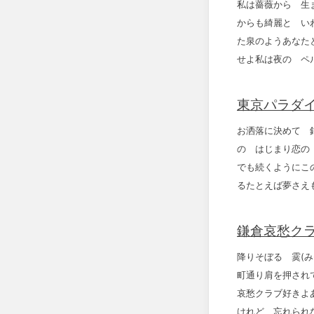
私は薔薇から 生
からも綺麗と い
た泉のようあなた
せよ私は夜の ペ
東京パラダイ
お洒落に決めて 
の はじまり恋の
でも続くようにこ
るたとえば夢さえ
鎌倉哀愁クラ
降りそぼる 霙(
町通り肩を押され
哀愁クラブ好きよ
けれど 忘れられ