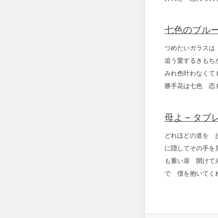
七色のブルー
つめたいガラスは
追う愛するきもち
みれ色叶わなくて
勝手花は七色 恋
母よ – タブ
どれほどの道を 
に隠してその手を
も重い扉 開けて
で 僕を抱いてく