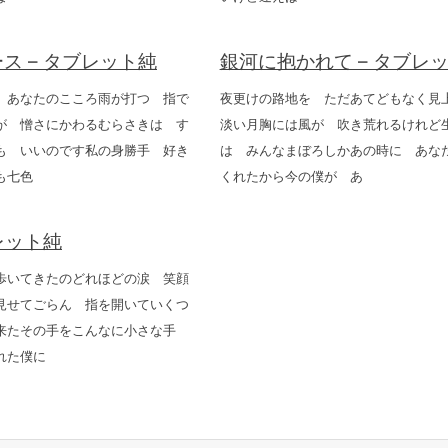
ス – タブレット純
銀河に抱かれて – タブレ
 あなたのこころ雨が打つ 指で
夜更けの路地を ただあてどもなく
が 憎さにかわるむらさきは す
淡い月胸には風が 吹き荒れるけれど
も いいのです私の身勝手 好き
は みんなまぼろしかあの時に あ
も七色
くれたから今の僕が あ
レット純
歩いてきたのどれほどの涙 笑顔
見せてごらん 指を開いていくつ
来たその手をこんなに小さな手
れた僕に