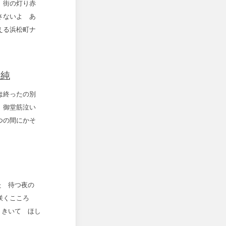
 街の灯り赤
さないよ あ
える浜松町ナ
ト純
は終ったの別
 御堂筋泣い
つの間にかそ
なた 待つ夜の
ば咲くこころ
 きいて ほし